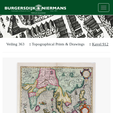
Togg
navi
Veiling 363
Topographical Prints & Drawings
Kavel 912