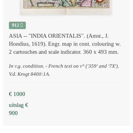
912
ASIA -- "INDIA ORIENTALIS". (Amst., J.
Hondius, 1619). Engr. map in cont. colouring w.
2 cartouches and scale indicator. 360 x 493 mm.
In v.g. condition. - French text on v° ('359' and '7X').
V.d. Krogt 8400:1A.
€ 1000
uitslag €
900